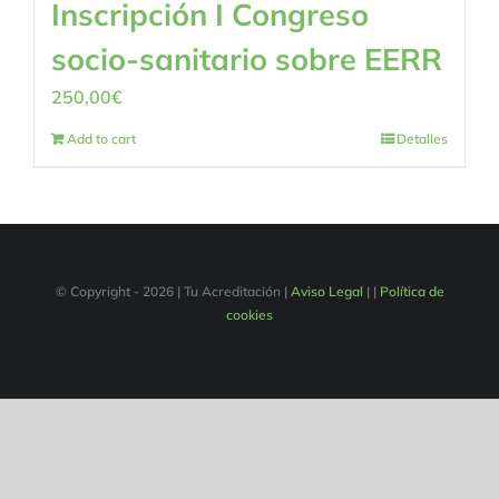
Inscripción I Congreso
socio-sanitario sobre EERR
250,00
€
Add to cart
Detalles
© Copyright -
2026 | Tu Acreditación |
Aviso Legal
|
|
Política de
cookies